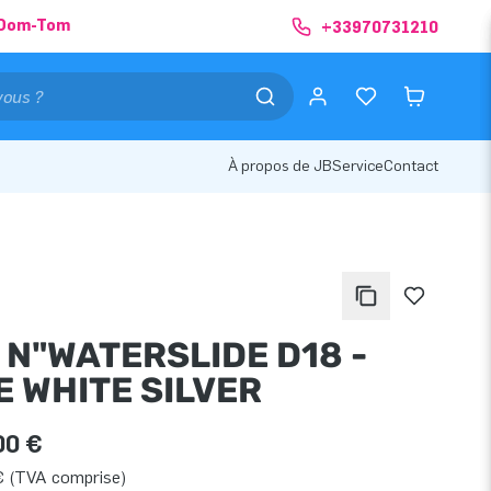
& Dom-Tom
+33970731210
À propos de JB
Service
Contact
 N"WATERSLIDE D18 -
E WHITE SILVER
00 €
€ (TVA comprise)