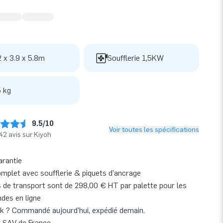
2 x 3.9 x 5.8m
Soufflerie 1,5KW
 kg
9.5/10
Voir toutes les spécifications
42 avis sur Kiyoh
arantie
omplet avec soufflerie & piquets d’ancrage
s de transport sont de 298,00 € HT par palette pour les
es en ligne
k ? Commandé aujourd’hui, expédié demain.
r SAV de France