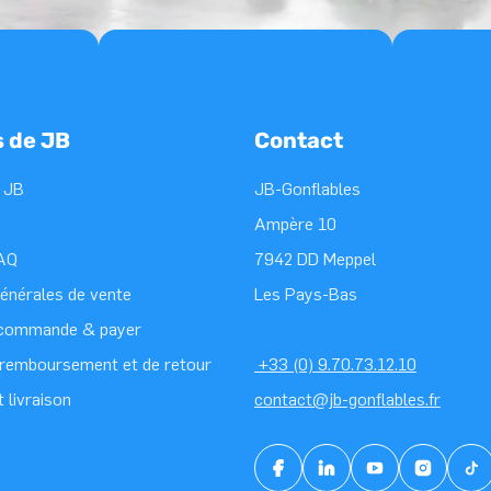
s de JB
Contact
 JB
JB-Gonflables
Ampère 10
FAQ
7942 DD Meppel
générales de vente
Les Pays-Bas
 commande & payer
e remboursement et de retour
+33 (0) 9.70.73.12.10
t livraison
contact@jb-gonflables.fr