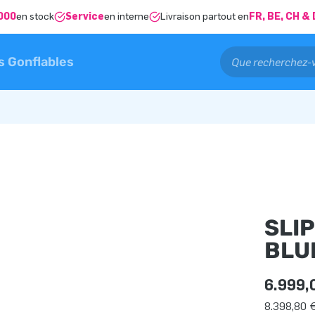
000
en stock
Service
en interne
Livraison partout en
FR, BE, CH 
s Gonflables
SLIP
BLU
6.999,
8.398,80 