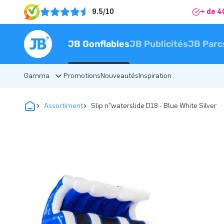
9.5/10
+ de 4
JB Gonflables
JB Publicités
JB Parc
Gamma
Promotions
Nouveautés
Inspiration
Assortiment
Slip n"waterslide D18 - Blue White Silver