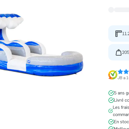
11.
205
JB a 1
5 ans g
Livré c
Les frai
command
En stoc
Meilleu