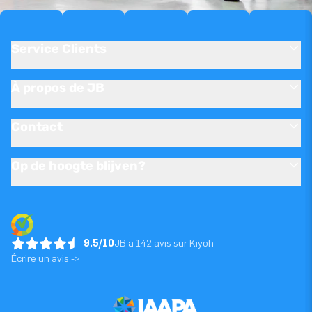
Service Clients
À propos de JB
Contact
Op de hoogte blijven?
9.5/10
JB a 142 avis sur Kiyoh
Écrire un avis ->