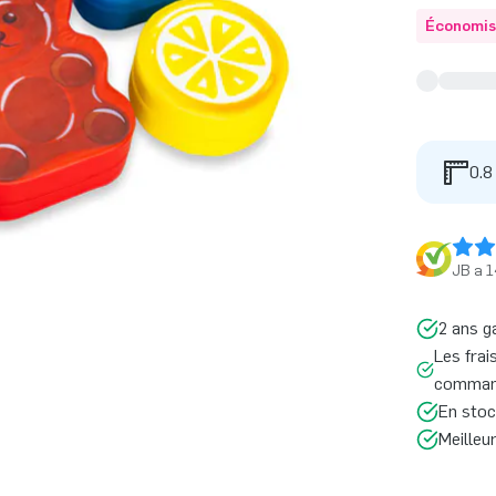
Économis
0.8
JB a 1
2 ans g
Les frai
command
En stoc
Meilleu