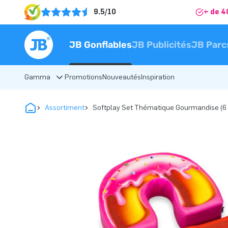
9.5/10
+ de 4
JB Gonflables
JB Publicités
JB Parc
Gamma
Promotions
Nouveautés
Inspiration
Assortiment
Softplay Set Thématique Gourmandise (6 