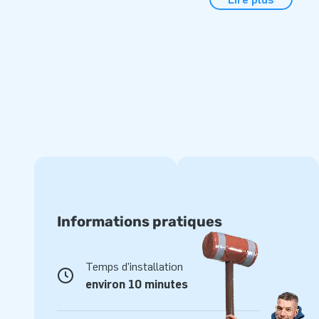
garantissent des heures d'amusement. Les équipements de
qualité supérieure et offrent une excellente résistance au fil
équiper les salles d'attente, les restaurants et les aires d
avec d'autres lots de jeux en mousse pour encore plus d’
Des années d'expérience et un excellent service
Pour des structures gonflables et des jeux en mousse uni
Gonflables. Avec nos années d’expérience, nos designs accr
et notre excellent service, nous sommes à votre écoute! J
de structures gonflables en Europe. Nous réalisons tous vo
plaisir des petits et des grands. Avez-vous déjà jeté un œi
Informations pratiques
Temps d'installation
environ 10 minutes