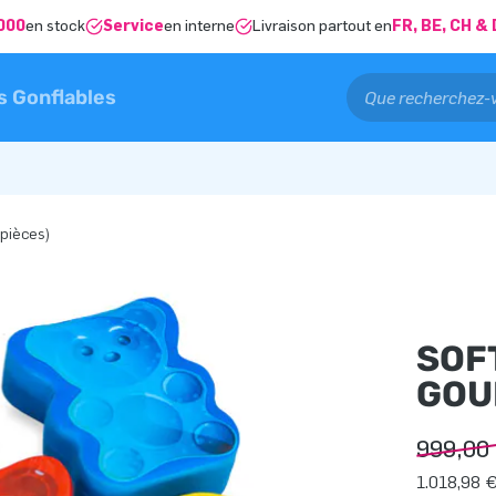
000
en stock
Service
en interne
Livraison partout en
FR, BE, CH 
s Gonflables
pièces)
SOF
GOU
999,00
1.018,98 