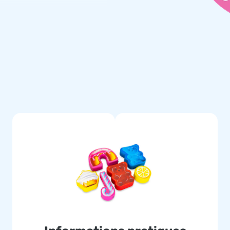
 jeu en mousse de JB sont de
 des ans. Ils sont parfaits pour
e jeux. Astuce: combinez-les
amusement!
ques, rendez-vous chez JB
ocheurs, notre livraison rapide
B Gonflables est LE fabricant
s souhaits, pour le plus grand
l à notre vaste assortiment?