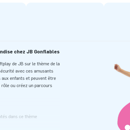
ndise chez JB Gonflables
ftplay de JB sur le thème de la
 sécurité avec ces amusants
 aux enfants et peuvent être
e rôle ou créez un parcours
ntés dans ce thème
u softplay en mousse bonbons