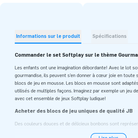
Informations sur le produit
Spécifications
Commander le set Softplay sur le thème Gourma
Les enfants ont une imagination débordante! Avec le lot so
gourmandise, ils peuvent s’en donner à cœur joie en toute
blocs de jeu en mousse. Les blocs en mousse sont adaptés
utilisés de multiples façons. Imaginez par exemple un jeu d
avec cet ensemble de jeux Softplay ludique!
Acheter des blocs de jeu uniques de qualité JB
Des couleurs douces et de délicieux bonbons sont représe
extraordinaire. Ls accessoires de jeu de l'ensemble de je
Lire plus