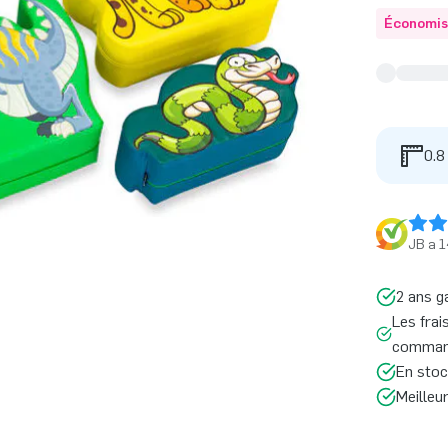
Économis
0.8
JB a 1
2 ans g
Les frai
command
En stoc
Meilleu