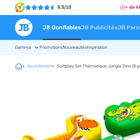
9.5/10
+ de 4
JB Gonflables
JB Publicités
JB Parc
Gamma
Promotions
Nouveautés
Inspiration
Assortiment
Softplay Set Thématique Jungle Dino (6 p