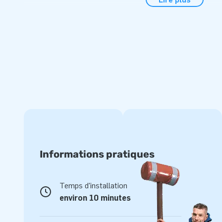
l'ensemble softplay en mousse de JB. Des heures de plaisir
accessoires de jeu de l'ensemble de jeu softplay Jungle Di
mousse de JB sont de qualité supérieure et offrent une exce
ans. Il permettent d'équiper notamment les salles d'attente,
de jeux. Astuce: combinez-les avec d'autres lots de jeux 
d'amusement!
Des années d'expérience et un excellent service
Pour des structures gonflables et des jeux en mousse uni
Gonflables. Avec nos années d’expérience, nos designs accr
et notre excellent service, nous sommes à votre écoute! J
de structures gonflables en Europe. Nous réalisons tous vo
Informations pratiques
plaisir des petits et des grands. Avez-vous déjà jeté un œi
Temps d'installation
environ 10 minutes