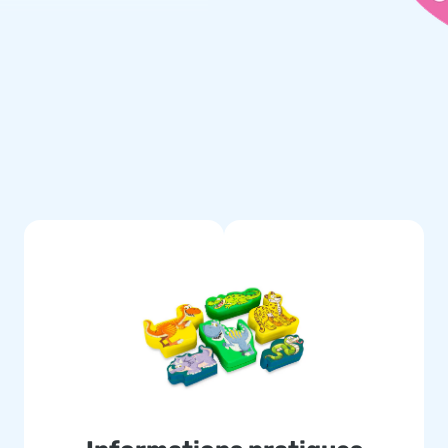
 sont garanties avec les
no. Les éléments de jeu en
llente résistance au fil des
 les restaurants et les aires
en mousse pour encore plus
ques, rendez-vous chez JB
ocheurs, notre livraison rapide
B Gonflables est LE fabricant
s souhaits, pour le plus grand
l à notre vaste assortiment?