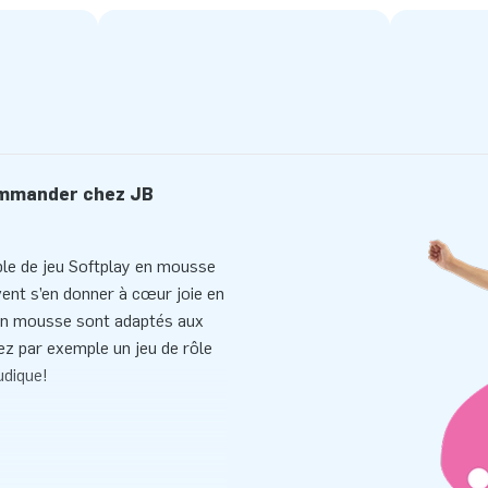
commander chez JB
ble de jeu Softplay en mousse
vent s’en donner à cœur joie en
 en mousse sont adaptés aux
nez par exemple un jeu de rôle
udique!
e, au milieu des animaux, avec