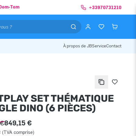
& Dom-Tom
+33970731210
À propos de JB
Service
Contact
TPLAY SET THÉMATIQUE
LE DINO (6 PIÈCES)
 €
849,15 €
€ (TVA comprise)