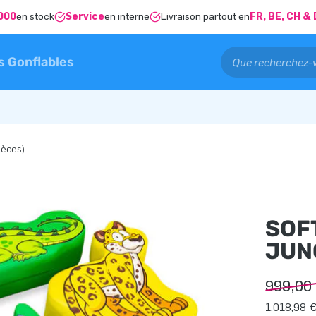
000
en stock
Service
en interne
Livraison partout en
FR, BE, CH 
s Gonflables
ièces)
SOF
JUNG
999,00
1.018,98 