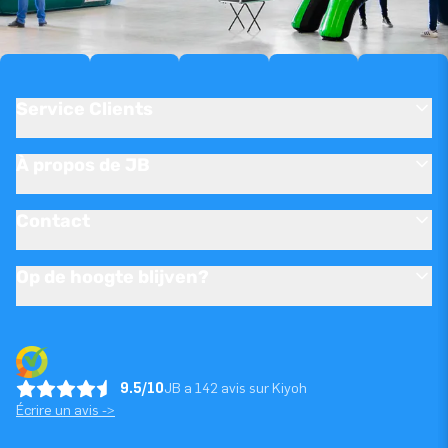
Service Clients
À propos de JB
Contact
Op de hoogte blijven?
9.5/10
JB a 142 avis sur Kiyoh
Écrire un avis ->