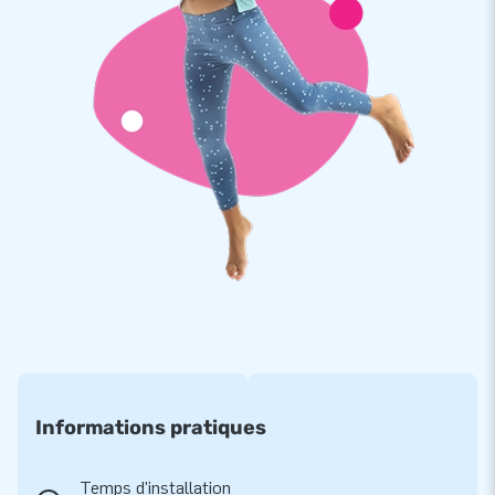
D’autre part, le terrain de football savon se compose d’une
seule partie et est livré avec soufflerie, piquets d’ancrage, sac
de transport et un manuel/carnet de suivi. Bref, prêt à
l'emploi (sauf le savon) !
Multiples coutures et haute qualité
Les structures gonflables de chez JB sont renforcées avec
une quadruple couture, protégée d’une couverture PVC sur
toute la piste de saut et endroits réputés fragiles. De plus,
elles sont fabriquées à partir de PVC de haute qualité:
– Densité minimum de 650-680g/m2
– Ignifugé résistant au feu, catégorisé M2
– Couleur inaltérable
Par ailleurs, JB est convaincu de sa haute qualité et pour
Informations pratiques
cela offre une garantie unique de 5 ans pour le terrain de
football savon et pour tous ses châteaux et attractions
Temps d'installation