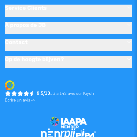
Service Clients
À propos de JB
Contact
Op de hoogte blijven?
9.5/10
JB a 142 avis sur Kiyoh
Écrire un avis ->