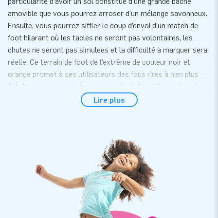
particularité d’avoir un sol constitué d’une grande bâche
amovible que vous pourrez arroser d’un mélange savonneux.
Ensuite, vous pourrez siffler le coup d’envoi d’un match de
foot hilarant où les tacles ne seront pas volontaires, les
chutes ne seront pas simulées et la difficulté à marquer sera
réelle. Ce terrain de foot de l’extrême de couleur noir et
orange promet à ses utilisateurs des fous rires à n’en plus
finir. Nous vous conseillons cependant d’installer ce terrain
sur une plage ou de l'herbe ou toute autre surface douce,
Lire plus
amortissant les chûtes.
Livré complet, installé en 15 minutes
Installez le terrain de football savon facilement et
rapidement en 15 minutes seulement. Il se placera
parfaitement lors de tournois de foot, de team-building ou
tout autre évènement sportif ou festif. À noter que la bâche
au sol est amovible (en velcro), et peut donc être retirée
pour utiliser le terrain de football traditionnellement.