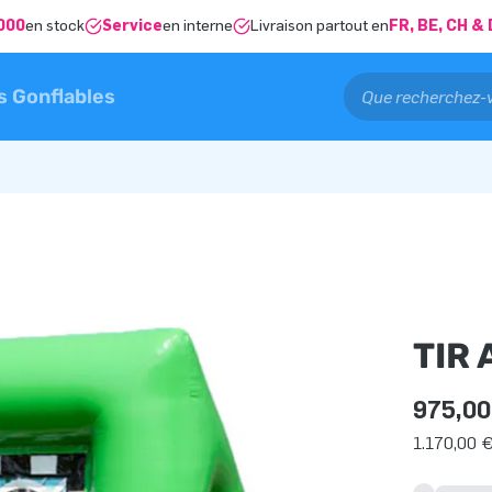
000
en stock
Service
en interne
Livraison partout en
FR, BE, CH 
s Gonflables
TIR 
975,00
1.170,00 