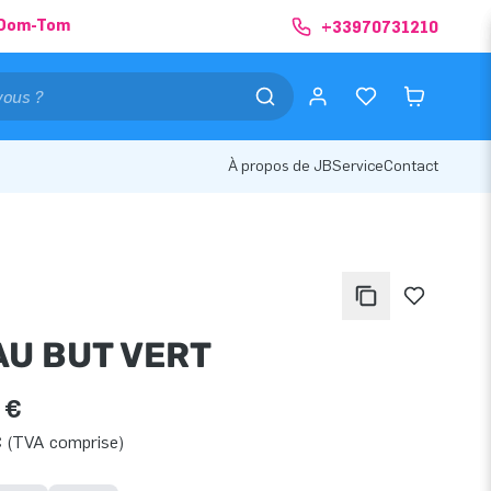
& Dom-Tom
+33970731210
À propos de JB
Service
Contact
AU BUT VERT
 €
€ (TVA comprise)