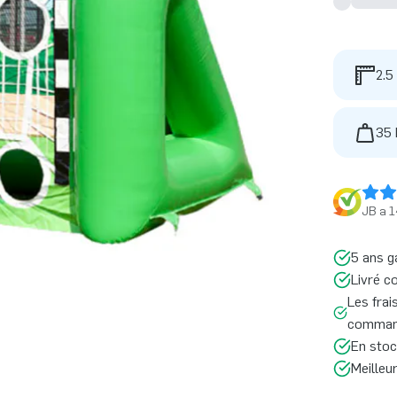
2.5
35 
JB a 1
5 ans g
Livré c
Les frai
command
En stoc
Meilleu