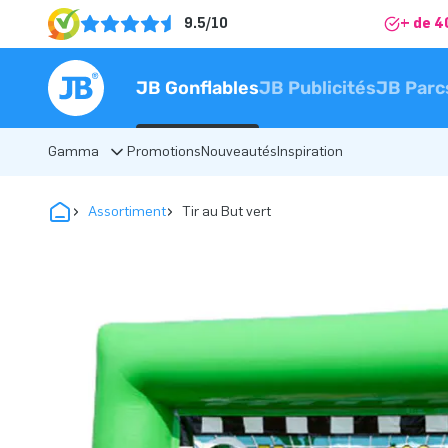
9.5/10
+ de 4
JB Gonflables
JB Publicités
JB Parc
Gamma
Promotions
Nouveautés
Inspiration
Assortiment
Tir au But vert