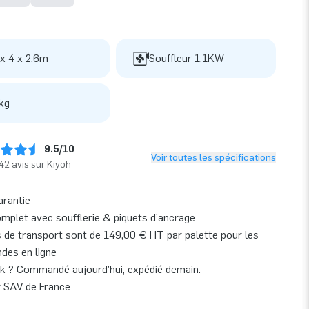
 x 4 x 2.6m
Souffleur 1,1KW
kg
9.5/10
Voir toutes les spécifications
42 avis sur Kiyoh
arantie
omplet avec soufflerie & piquets d’ancrage
s de transport sont de 149,00 € HT par palette pour les
es en ligne
k ? Commandé aujourd’hui, expédié demain.
r SAV de France