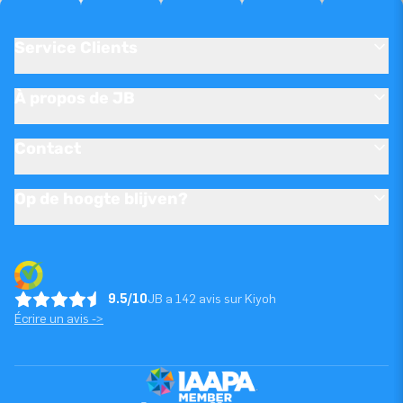
Service Clients
À propos de JB
Contact
Op de hoogte blijven?
9.5/10
JB a 142 avis sur Kiyoh
Écrire un avis ->