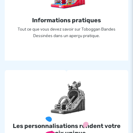
JB Gonflables: votre partenaire dans le monde
merveilleux des structures gonflables
Informations pratiques
En tant que leader du marché européen dans la conception et
Tout ce que vous devez savoir sur Toboggan Bandes
Dessinées dans un aperçu pratique.
la production de structures gonflables, notamment de
structures gonflables, de parcours d'obstacles et bien plus
encore, JB Gonflables garantit une qualité et un service
irréprochables. Optez pour un château gonflable JB et
assurez-vous une expérience inoubliable.. Optez pour un
château gonflable JB et assurez-vous une expérience
inoubliable.
Les personnalisations rendent votre
choix unique