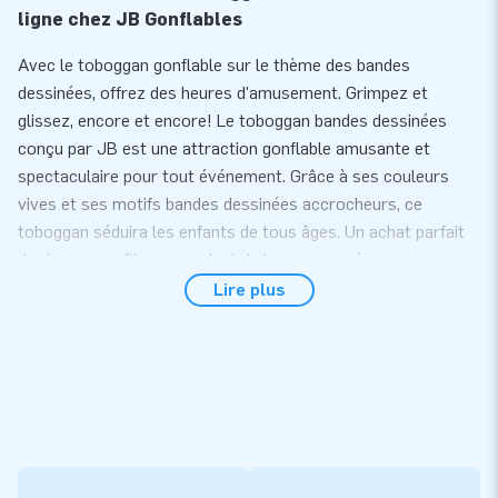
ligne chez JB Gonflables
Avec le toboggan gonflable sur le thème des bandes
dessinées, offrez des heures d'amusement. Grimpez et
glissez, encore et encore! Le toboggan bandes dessinées
conçu par JB est une attraction gonflable amusante et
spectaculaire pour tout événement. Grâce à ses couleurs
vives et ses motifs bandes dessinées accrocheurs, ce
toboggan séduira les enfants de tous âges. Un achat parfait
dont vous profiterez pendant de longues années.
Lire plus
Achetez en ligne une attraction phare: le
toboggan bandes dessinées
Installez facilement le toboggan gonflable sur le thème des
bandes dessinées en seulement 15 minutes. Ce toboggan
gonflable de 5 mètres de hauteur est facile à transporter
grâce à son format compact enroulable. Le toboggan bandes
dessinées est équipé d'un pont de glisse et d'accès