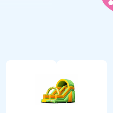
mètres de haut. De plus, il est
 faciliter le nettoyage de la
ré avec une soufflerie, des
e suivi. Ainsi tout est livré
druple couture, protégée d’une
s fragiles. De plus, elles sont
ela offre une garantie unique de
nsi, JB vous assure une longue