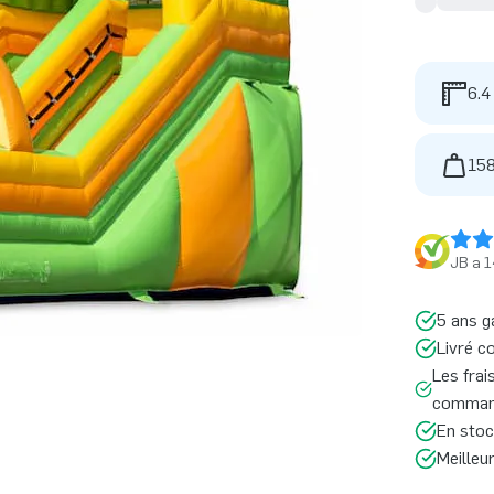
6.4
158
JB a 1
5 ans g
Livré c
Les frai
command
En stoc
Meilleu