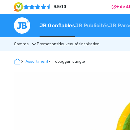
9.5/10
+ de 4
JB Gonflables
JB Publicités
JB Parc
Gamma
Promotions
Nouveautés
Inspiration
Assortiment
Toboggan Jungle