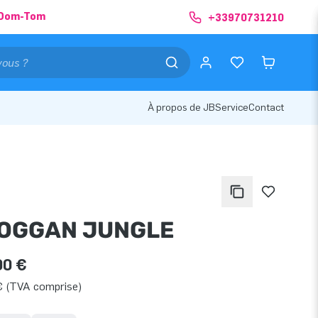
& Dom-Tom
+33970731210
À propos de JB
Service
Contact
OGGAN JUNGLE
00 €
€ (TVA comprise)