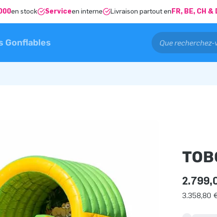
000
en stock
Service
en interne
Livraison partout en
FR, BE, CH 
s Gonflables
TOB
2.799,
3.358,80 