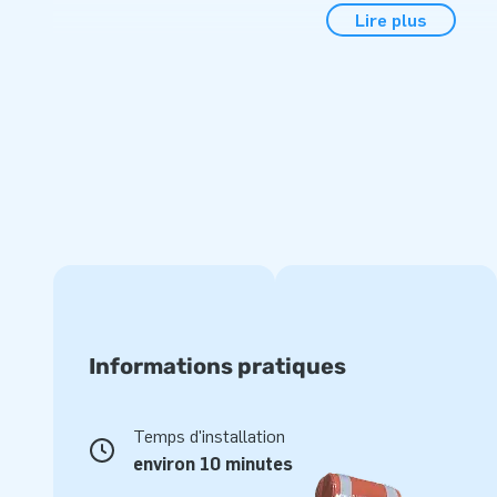
Lire plus
toboggan gonflable est composé d'une seule partie et fait 5 
équipé d’une bâche de glisse/escalier en velcro/scratch pour
structure. Par ailleurs, ce toboggan gonflable Jungle est liv
piquets d’ancrage, un sac de transport et un manuel/carnet d
complet, prêt à l’emploi.
Qualité et garantie
Les structures gonflables JB sont renforcées avec une qua
couverture PVC sur toute la piste de saut et endroits réputé
fabriquées à partir de PVC de haute qualité:
- Densité minimum de 650-680g/m2
- Ignifugé résistant au feu, catégorisé M2
Informations pratiques
- Couleur inaltérable
Par ailleurs, JB est convaincu de sa haute qualité et pour c
Temps d'installation
5 ans pour tous ses châteaux et attractions gonflables. Ai
environ 10 minutes
durée de vie pour toutes vos structures gonflables.