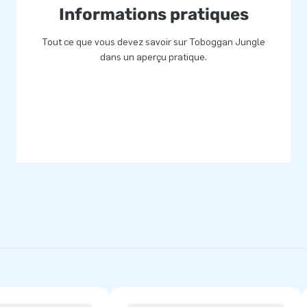
s un jour inoubliable.
Informations pratiques
Tout ce que vous devez savoir sur Toboggan Jungle
dans un aperçu pratique.
ts et grands enfants du monde
s. De plus, les équipes de
 et innovent en permanence
nce d’un service et d’une