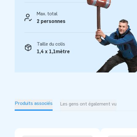
Achetez ce toboggan gonflable Jungle et offrez à vos client
Max. total
Plus de 15.000 clients ont également choisi JB
2 personnes
Le fabricant JB a permis, depuis plus de 15 ans, aux enfan
entier de sauter et s’amuser avec ses attractions gonflable
Taille du colis
conception, de développement et de logistique fournissent
1,4 x 1,1mètre
des attractions gonflables uniques ! JB c'est aussi l'assura
livraison professionnels.
Produits associés
Les gens ont également vu