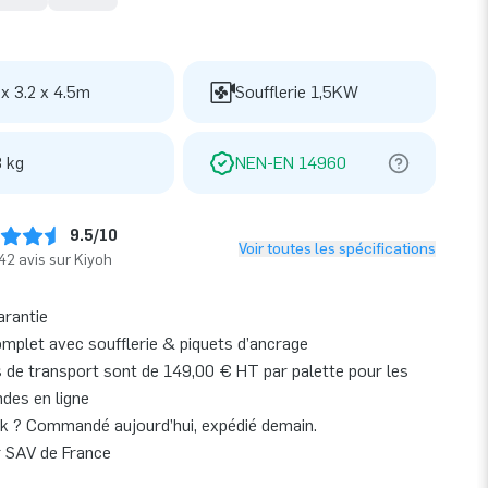
 x 3.2 x 4.5m
Soufflerie 1,5KW
 kg
NEN-EN 14960
9.5/10
Voir toutes les spécifications
42 avis sur Kiyoh
arantie
omplet avec soufflerie & piquets d’ancrage
s de transport sont de 149,00 € HT par palette pour les
es en ligne
k ? Commandé aujourd’hui, expédié demain.
r SAV de France