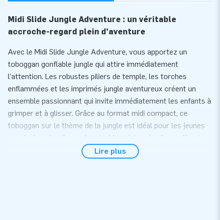
Midi Slide Jungle Adventure : un véritable
accroche-regard plein d’aventure
Avec le Midi Slide Jungle Adventure, vous apportez un
toboggan gonflable jungle qui attire immédiatement
l’attention. Les robustes piliers de temple, les torches
enflammées et les imprimés jungle aventureux créent un
ensemble passionnant qui invite immédiatement les enfants à
grimper et à glisser. Grâce au format midi compact, ce
toboggan sur le thème de la jungle est idéal pour les jeunes
aventuriers, tandis que les doubles pistes de glisse offrent
encore plus de plaisir et une circulation fluide. Un véritable
Lire plus
accroche-regard pour chaque fête, événement ou moment de
jeu.
Un plaisir de jeu polyvalent avec une touche
jungle