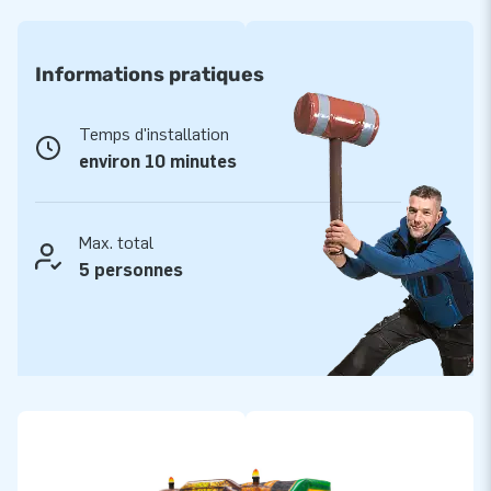
Ce midi slide jungle est conçu pour offrir confort et flexibilité.
Le toboggan est rapide à installer et facile à utiliser, ce qui le
rend adapté à de nombreux lieux différents. À l’intérieur ou à
Informations pratiques
l’extérieur, pour une utilisation temporaire ou régulière, le
toboggan jungle adventure s’adapte sans effort. Grâce à son
Temps d'installation
format clair et à son thème jungle reconnaissable, cette
environ 10 minutes
attraction attire sans cesse les enfants.
Qualité et service comme vous pouvez l’attendre
Max. total
de JB Gonflables
5 personnes
Comme vous en avez l’habitude avec JB Gonflables, ce
toboggan jungle est lui aussi fabriqué à partir de matériaux de
haute qualité et soigneusement fini dans les moindres détails.
Vous choisissez une construction robuste, une longue durée
de vie et la garantie de 5 ans. Grâce à notre stock important,
notre livraison rapide et notre service interne, vous n’êtes
jamais seul. Avec le Midi Slide Jungle Adventure, vous
choisissez la qualité, la fiabilité et un plaisir de jeu sans souci.