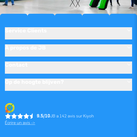
Service Clients
À propos de JB
Contact
Op de hoogte blijven?
9.5/10
JB a 142 avis sur Kiyoh
Écrire un avis ->