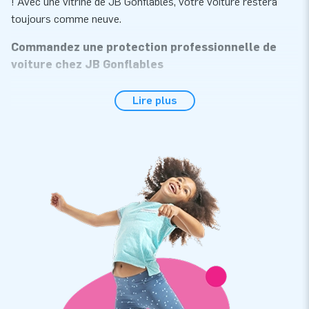
! Avec une vitrine de JB Gonflables, votre voiture restera
toujours comme neuve.
Commandez une protection professionnelle de
voiture chez JB Gonflables
Chez JB Gonflables, vous pouvez commander facilement et
Lire plus
rapidement une tente abri gonflable pour voitures et motos.
Les tentes gonflables professionnelles pour voitures sont
une alternative plus facile et moins coûteuse qu'un garage ou
un toit permanent. Comment fonctionne la housse de
protection gonflable de voiture de JB Gonflables ? C'est très
simple: garez votre voiture dans le garage gonflable et
fermez la housse de protection. Vous optez pour une tente
de voiture ? Alors, vous devez tirer vous-même la housse de
protection transparente sur votre véhicule. Un toit gonflable
de JB Gonflables peut également servir de stockage pour les
camping-cars ou les motos. De cette façon, votre véhicule
restera toujours protégé.