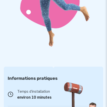
Achetez une tente gonflable pour voiture et moto
pour stocker votre véhicule en toute sécurité
Les garages gonflables de voitures et de motos sont faciles
à utiliser. Garez votre voiture dans le tunnel gonflable, tirez la
housse de protection transparente sur le véhicule, branchez
la soufflerie et votre garage gonflable est prêt à l’emploi. La
capsule de protection gonflable protégera votre voiture de la
poussière et des salissures, elle résiste également aux chocs
et ne laisse pas passer l'eau. Avec les tentes gonflables de
voiture de JB Gonflables, vous pouvez être sûr que votre
véhicule reste toujours en parfait état.
Informations pratiques
Temps d'installation
environ 10 minutes