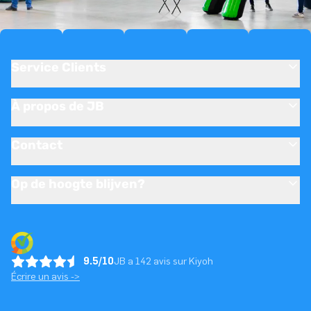
Service Clients
À propos de JB
Contact
Op de hoogte blijven?
9.5/10
JB a 142 avis sur Kiyoh
Écrire un avis ->