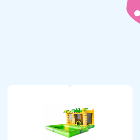
t placer le château gonflable à
nt comme château gonflable,
lable ventilée. Une piscine
nant un supplément de 200 €