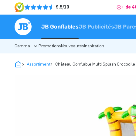
9.5/10
+ de 4
JB Gonflables
JB Publicités
JB Parc
Gamma
Promotions
Nouveautés
Inspiration
Assortiment
Château Gonflable Multi Splash Crocodile