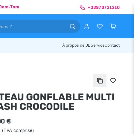
& Dom-Tom
+33970731210
À propos de JB
Service
Contact
TEAU GONFLABLE MULTI
ASH CROCODILE
00 €
€ (TVA comprise)