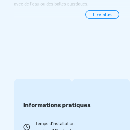
avec de l'eau ou des balles plastiques.
Lire plus
Donc, s'il pleut pendant une journée, vous pouvez égalemen
l'intérieur et l'utiliser comme piscine à balle ou simpleme
sans piscine. Soyez rapide, car l'été approche à grands pas!
Dimensions sans la piscine 2,3 m × 3,6 m × 2,7 m
Le Multi Splash Crocodile est livré avec une piscine gonf
gonflable étanche peut être achetée séparément moyen
HT
Informations pratiques
Temps d'installation