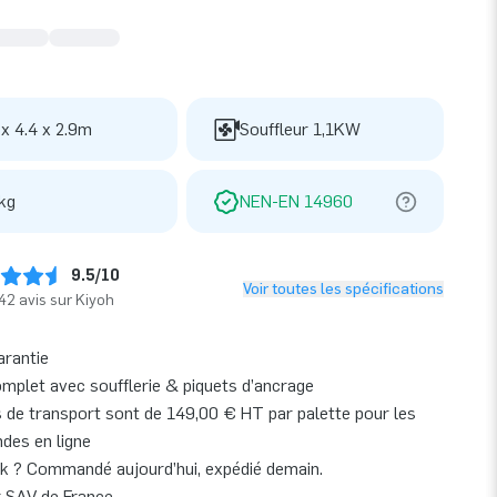
 x 4.4 x 2.9m
Souffleur 1,1KW
kg
NEN-EN 14960
9.5/10
Voir toutes les spécifications
42 avis sur Kiyoh
arantie
omplet avec soufflerie & piquets d’ancrage
s de transport sont de 149,00 € HT par palette pour les
es en ligne
k ? Commandé aujourd’hui, expédié demain.
r SAV de France