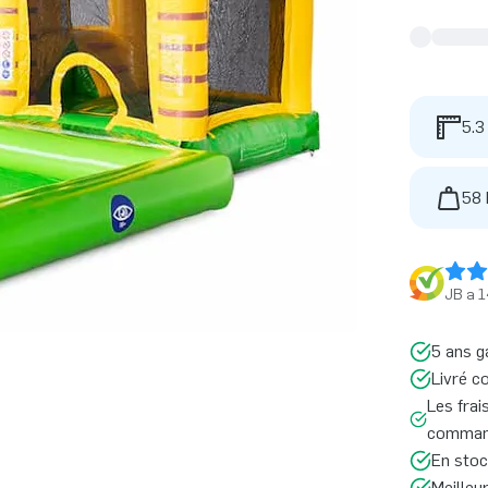
5.3
58 
JB a 1
5 ans g
Livré c
Les frai
command
En stoc
Meilleu