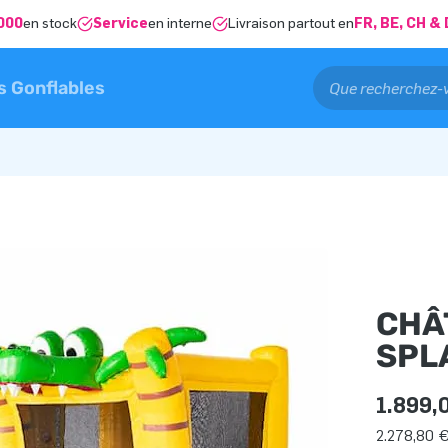
000
en stock
Service
en interne
Livraison partout en
FR, BE, CH 
s Gonflables
CHÂ
SPL
1.899,
2.278,80 