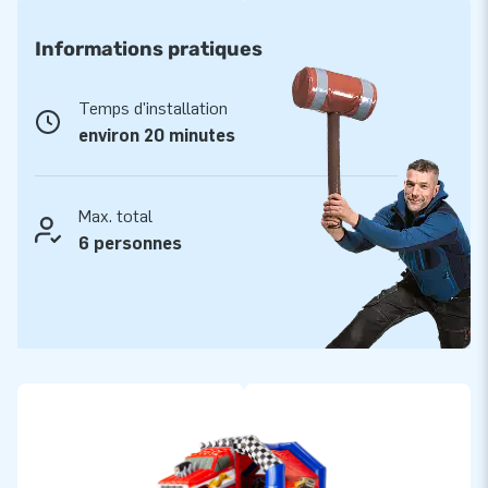
facilement dans presque tous les jardins ou sur n’importe
quelle place. Il se monte en un rien de temps avec un seul
Informations pratiques
souffleur et dispose d’un toit, permettant aux enfants de
continuer à jouer même en cas de petite pluie. Bien sûr, nous
Temps d'installation
le livrons en ensemble complet : souffleur, piquets, sac de
environ 20 minutes
transport et manuel d’utilisation. Il ne te reste plus qu’à
organiser la fête !
Max. total
Faites confiance à la qualité de JB Gonflables
6 personnes
Depuis plus de 20 ans, JB-Gonflables fait de chaque fête un
succès. Nos structures gonflables sont fabriquées avec des
matériaux solides, une finition soignée et une sécurité
optimale. Avec 5 ans de garantie, notre propre équipe de
service et une livraison rapide des produits en stock, vous
êtes sûr de faire le bon choix. JB, c’est le plaisir de jouer en
toute tranquillité !