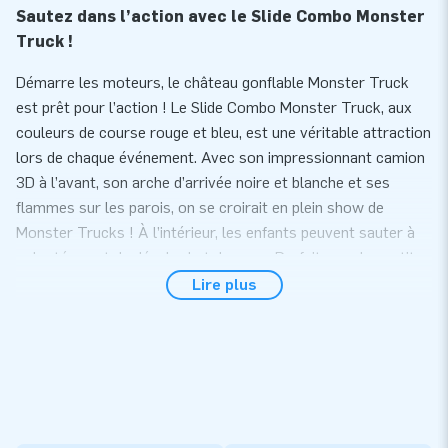
Sautez dans l’action avec le Slide Combo Monster
Truck !
Démarre les moteurs, le château gonflable Monster Truck
est prêt pour l’action ! Le Slide Combo Monster Truck, aux
couleurs de course rouge et bleu, est une véritable attraction
lors de chaque événement. Avec son impressionnant camion
3D à l’avant, son arche d’arrivée noire et blanche et ses
flammes sur les parois, on se croirait en plein show de
Monster Trucks ! À l’intérieur, les enfants peuvent sauter à
volonté avant de dévaler le toboggan. Parfait pour les petits
casse-cou et les fans de vitesse !
Lire plus
Plaisir de sauter et de glisser réunis en un seul jeu
!
Ce château gonflable avec toboggan est très apprécié lors
des fêtes d’enfants, des journées sportives et des
événements. Grâce à son format compact, il s’installe