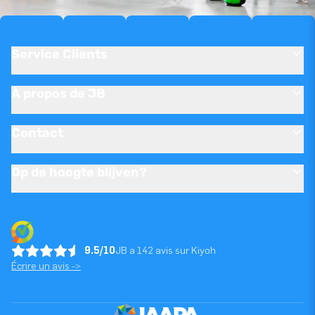
Service Clients
À propos de JB
Contact
Op de hoogte blijven?
9.5/10
JB a 142 avis sur Kiyoh
Écrire un avis ->