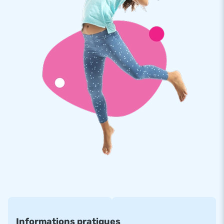
Qualité supérieure avec 5 ans de garantie
Comme les structures JB sont renforcées en plusieurs
points et cousues plusieurs fois, vous pouvez compter sur un
PVC solide et de haute qualité. Vous choisissez ainsi un
matériau durable et facile à nettoyer. Le Jumpy Extra Fun est
couvert par une garantie de 5 ans. Cela vous donne des
années de plaisir de jeu optimal avec ce produit.
Achetez le Jumpy Extra Fun Jungle et offrez à vos clients
une belle journée!
Plus de 15 000 clients ont également choisi JB
Depuis plus de 15 ans, nous sommes fiers de faire
littéralement sauter de joie plus de 15 000 personnes dans le
monde entier. Notre équipe de concepteurs, de développeurs
Informations pratiques
et de logisticiens vous propose des attractions gonflables