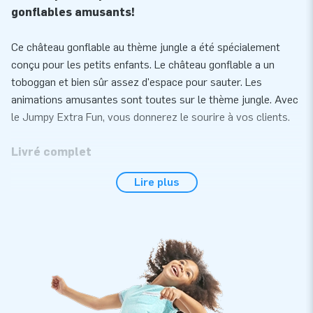
gonflables amusants!
Ce château gonflable au thème jungle a été spécialement
conçu pour les petits enfants. Le château gonflable a un
toboggan et bien sûr assez d'espace pour sauter. Les
animations amusantes sont toutes sur le thème jungle. Avec
le Jumpy Extra Fun, vous donnerez le sourire à vos clients.
Livré complet
Lire plus
Vous pouvez facilement installer le Jumpy Extra Fun en
moins de 10 minutes. Le château gonflable est facile à
transporter grâce à ses dimensions compactes. Ce gonflable
est livré avec une soufflerie, un matériel d'ancrage, un sac de
transport et un manuel d'utilisation clair. Avec cela, vous
aurez rapidement tout ce qu'il vous faut pour une belle
expérience.