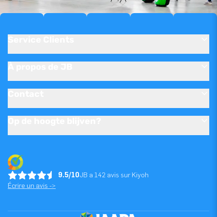
Service Clients
À propos de JB
Contact
Op de hoogte blijven?
9.5/10
JB a 142 avis sur Kiyoh
Écrire un avis ->