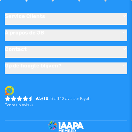
Service Clients
À propos de JB
Contact
Op de hoogte blijven?
9.5/10
JB a 142 avis sur Kiyoh
Écrire un avis ->