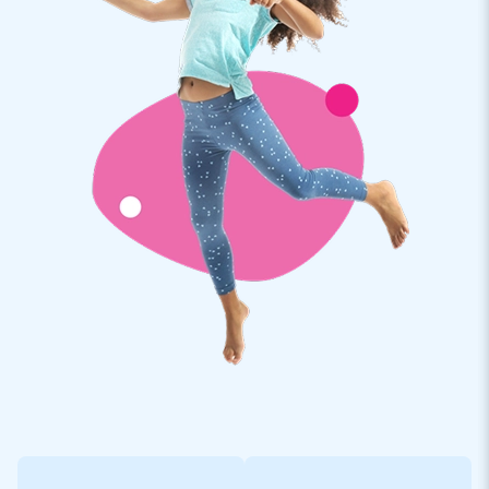
piscine. Soyez rapide, car l'été approche à grands pas!
Dimensions sans la piscine 2,7 m × 3,6 m × 3,8 m
Le Toboggan Splash Jungle est livré avec une piscine
gonflable ventilée. Une piscine gonflable étanche peut être
achetée séparément moyennant un supplément de 200 €
HT