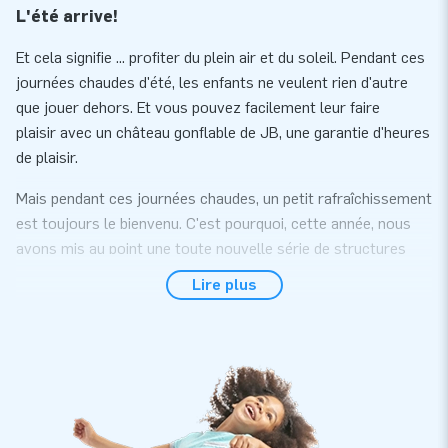
L'été arrive!
Et cela signifie ... profiter du plein air et du soleil. Pendant ces
journées chaudes d'été, les enfants ne veulent rien d'autre
que jouer dehors. Et vous pouvez facilement leur faire
plaisir avec un château gonflable de JB, une garantie d'heures
de plaisir.
Mais pendant ces journées chaudes, un petit rafraîchissement
est toujours le bienvenu. C'est pourquoi, cette année, nous
avons mis au point une toute nouvelle série de structures
gonflables avec piscine (reliable). Indispensable et un
Lire plus
élargissement de votre gamme! Tous ces gonflables sont
livrés avec un certificat de conformité d'utilisation avec de
l'eau ou des balles plastiques.
Donc, s'il pleut pendant une journée, vous pouvez également
placer le château gonflable à l'intérieur et l'utiliser comme
piscine à balle ou simplement comme château gonflable, sans