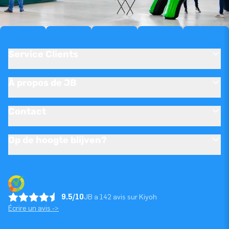
Service Clients
À propos de JB
Contact
Op de hoogte blijven?
9.5/10
JB a 142 avis sur Kiyoh
Écrire un avis ->