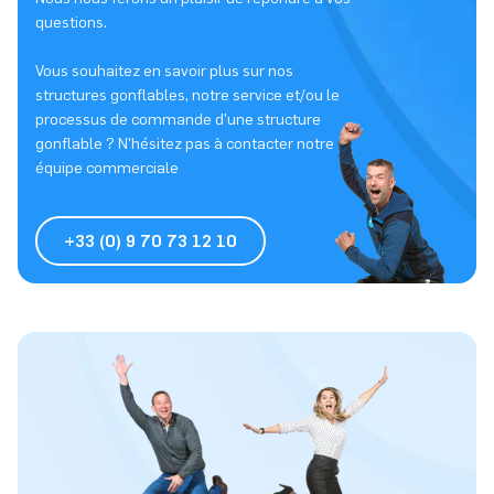
questions.
Vous souhaitez en savoir plus sur nos
structures gonflables, notre service et/ou le
processus de commande d'une structure
gonflable ? N'hésitez pas à contacter notre
équipe commerciale
+33 (0) 9 70 73 12 10