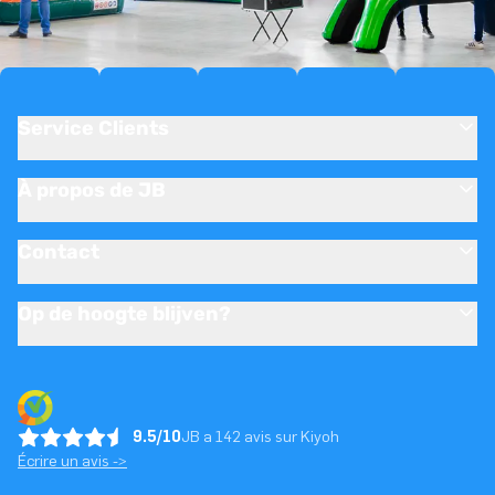
Service Clients
À propos de JB
Contact
Op de hoogte blijven?
9.5/10
JB a 142 avis sur Kiyoh
Écrire un avis ->