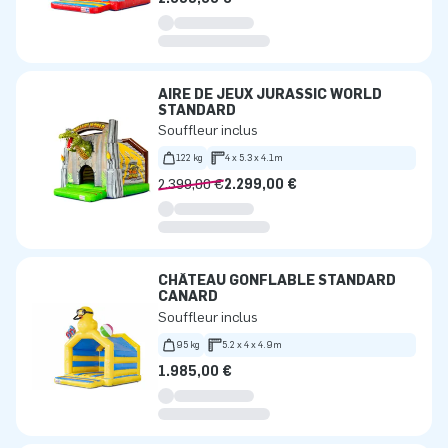
AIRE DE JEUX JURASSIC WORLD
STANDARD
Souffleur inclus
122 kg
4 x 5.3 x 4.1m
2.399,00 €
2.299,00 €
CHÂTEAU GONFLABLE STANDARD
CANARD
Souffleur inclus
95 kg
5.2 x 4 x 4.9m
1.985,00 €