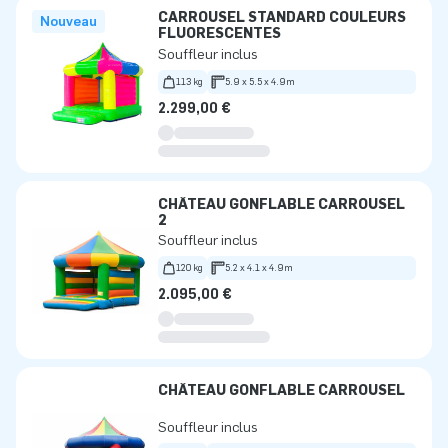
CARROUSEL STANDARD COULEURS
Nouveau
FLUORESCENTES
Souffleur inclus
113 kg
5.9 x 5.5 x 4.9m
2.299,00 €
CHÂTEAU GONFLABLE CARROUSEL
2
Souffleur inclus
120 kg
5.2 x 4.1 x 4.9m
2.095,00 €
CHÂTEAU GONFLABLE CARROUSEL
Souffleur inclus