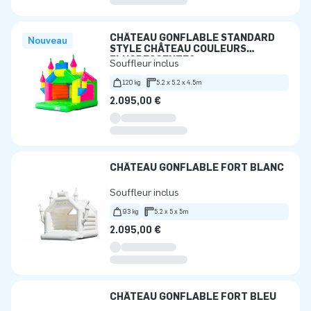
CHÂTEAU GONFLABLE STANDARD
Nouveau
STYLE CHÂTEAU COULEURS
FLUORESCENTES
Souffleur inclus
120 kg
5.2 x 5.2 x 4.5m
2.095,00 €
CHÂTEAU GONFLABLE FORT BLANC
Souffleur inclus
93 kg
5.2 x 5 x 5m
2.095,00 €
CHÂTEAU GONFLABLE FORT BLEU