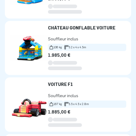
CHÂTEAU GONFLABLE VOITURE
Souffleur inclus
106 kg
5.2 x 4 x 4.5m
1.985,00 €
VOITURE F1
Souffleur inclus
167 kg
5.5 x 4.5 x 2.8m
1.885,00 €