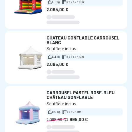
113 kg
5.2 x 5 x 4.9m
2.095,00 €
CHÂTEAU GONFLABLE CARROUSEL
BLANC
Souffleur inclus
111 kg
5.2 x 5 x 4.9m
2.095,00 €
CARROUSEL PASTEL ROSE-BLEU
CHÂTEAU GONFLABLE
Souffleur inclus
128 kg
4 x 4 x 4.8m
2.095,00 €
1.995,00 €