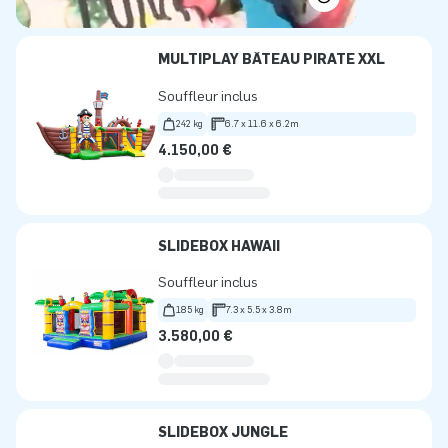
MULTIPLAY BÂTEAU PIRATE XXL
Souffleur inclus
242 kg
6.7 x 11.6 x 6.2m
4.150,00 €
SLIDEBOX HAWAII
Souffleur inclus
185 kg
7.3 x 5.5 x 3.8m
3.580,00 €
SLIDEBOX JUNGLE