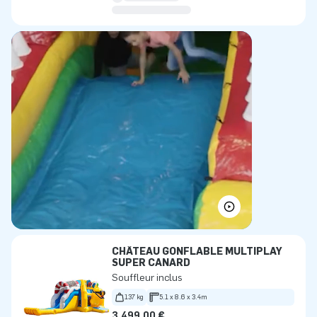
CHÂTEAU GONFLABLE MULTIPLAY
SUPER CANARD
Souffleur inclus
137 kg
5.1 x 8.6 x 3.4m
3.499,00 €