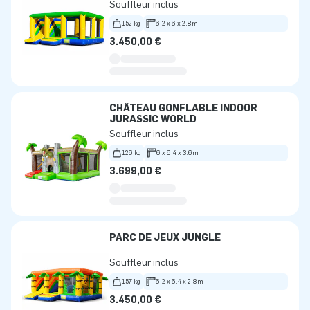
Souffleur inclus
152 kg
6.2 x 6 x 2.8m
3.450,00 €
CHÂTEAU GONFLABLE INDOOR
JURASSIC WORLD
Souffleur inclus
126 kg
6 x 6.4 x 3.6m
3.699,00 €
PARC DE JEUX JUNGLE
Souffleur inclus
157 kg
6.2 x 6.4 x 2.8m
3.450,00 €