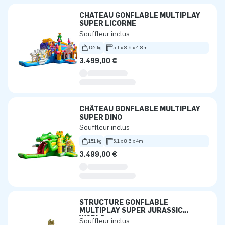
CHÂTEAU GONFLABLE MULTIPLAY
SUPER LICORNE
Souffleur inclus
152 kg
5.1 x 8.6 x 4.8m
3.499,00 €
CHÂTEAU GONFLABLE MULTIPLAY
SUPER DINO
Souffleur inclus
151 kg
5.1 x 8.6 x 4m
3.499,00 €
STRUCTURE GONFLABLE
MULTIPLAY SUPER JURASSIC
WORLD
Souffleur inclus