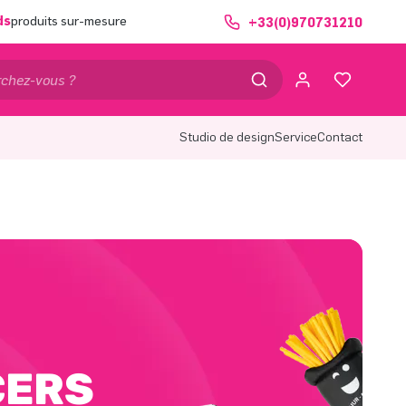
ds
produits sur-mesure
+33(0)970731210
Studio de design
Service
Contact
CERS