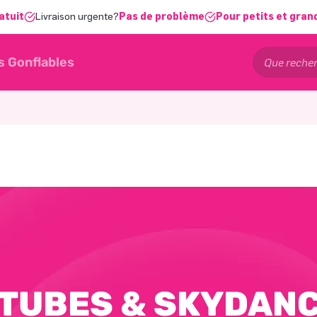
atuit
Livraison urgente?
Pas de problème
Pour petits et gran
s Gonflables
TUBES & SKYDAN