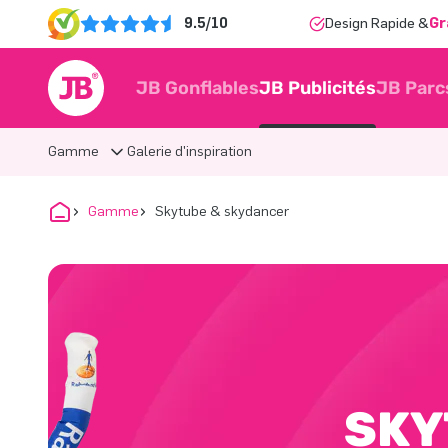
9.5/10
Design Rapide &
Gr
JB Gonflables
JB Publicités
JB Parc
Gamme
Galerie d'inspiration
Gamme
Skytube & skydancer
SKY